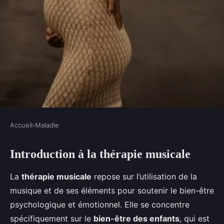
Accueil
›
Maladie
MALADIE
Introduction à la thérapie musicale
Découvrez comment la thérapie
musicale peut transformer
La
thérapie musicale
repose sur l’utilisation de la
l"humeur des enfants en détresse
musique et de ses éléments pour soutenir le bien-être
émotionnelle
psychologique et émotionnel. Elle se concentre
spécifiquement sur le
bien-être des enfants
, qui est