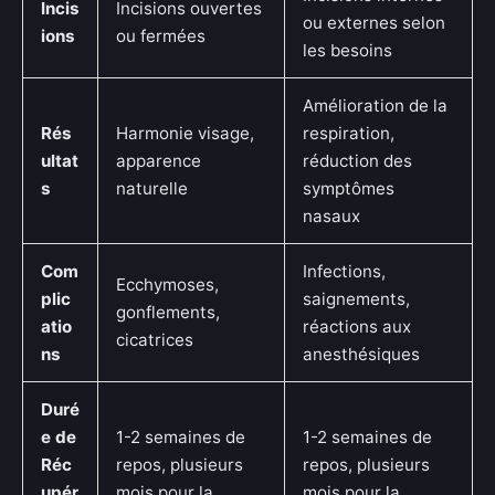
Incis
Incisions ouvertes
ou externes selon
ions
ou fermées
les besoins
Amélioration de la
Rés
Harmonie visage,
respiration,
ultat
apparence
réduction des
s
naturelle
symptômes
nasaux
Com
Infections,
Ecchymoses,
plic
saignements,
gonflements,
atio
réactions aux
cicatrices
ns
anesthésiques
Duré
e de
1-2 semaines de
1-2 semaines de
Réc
repos, plusieurs
repos, plusieurs
upér
mois pour la
mois pour la