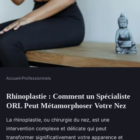
Accueil
›
Professionnels
PROFESSIONNELS
Rhinoplastie : Comment un Spécialiste
Rhinoplastie : Comment un
ORL Peut Métamorphoser Votre Nez
Spécialiste ORL Peut
Métamorphoser Votre Nez
La rhinoplastie, ou chirurgie du nez, est une
intervention complexe et délicate qui peut
Margot
•
22 avril 2025
•
5 min de lecture
transformer significativement votre apparence et